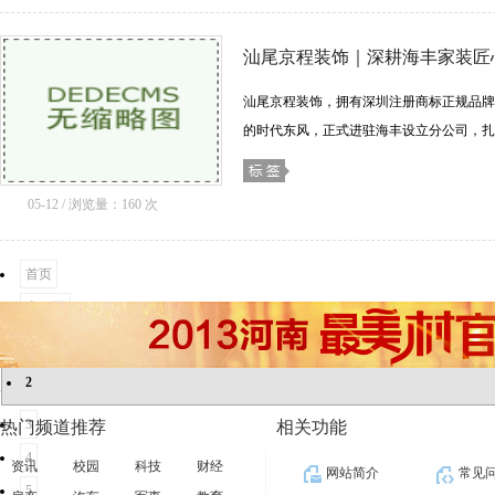
汕尾京程装饰｜深耕海丰家装匠
汕尾京程装饰，拥有深圳注册商标正规品牌资
的时代东风，正式进驻海丰设立分公司，扎根汕尾
05-12 / 浏览量：160 次
首页
上一页
1
2
3
热门频道推荐
相关功能
4
资讯
校园
科技
财经
网站简介
常见
5