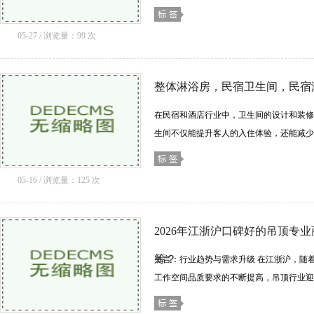
建筑美学与实用功能，让光成为信仰的无声
调......[详细]
05-27 / 浏览量：99 次
整体淋浴房，民宿卫生间，民宿
在民宿和酒店行业中，卫生间的设计和装修
生间不仅能提升客人的入住体验，还能减少
间存在诸多问题，如发霉、渗水、难打扫等
加运......[详细]
05-16 / 浏览量：125 次
2026年江浙沪口碑好的吊顶专
筹？
引言：行业趋势与需求升级 在江浙沪，随
工作空间品质要求的不断提高，吊顶行业迎
显示，近年来江浙沪的商业建筑、住宅建设