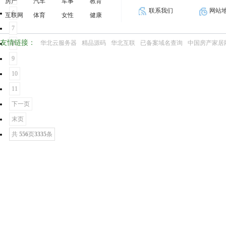
房产
汽车
军事
教育
联系我们
网站
6
互联网
体育
女性
健康
7
友情链接：
华北云服务器
精品源码
华北互联
已备案域名查询
中国房产家居
8
9
10
11
下一页
末页
共
556
页
3335
条