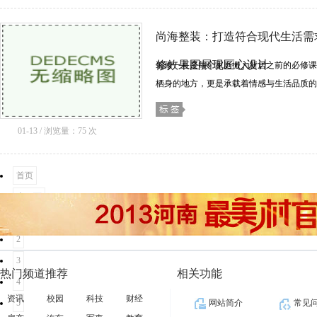
尚海整装：打造符合现代生活需
修效果图展现匠心设计
装修一直是每个家庭搬入新居之前的必修课
栖身的地方，更是承载着情感与生活品质的
越多的装修公司致力于为消费者提供个性化
整装......[详细]
01-13 / 浏览量：75 次
首页
上一页
1
2
3
热门频道推荐
相关功能
4
资讯
校园
科技
财经
5
网站简介
常见