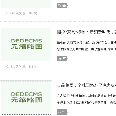
精装房。尤其在大城市如上海，塔楼等老旧
这......[详细]
02-26 / 浏览量：187 次
撕掉“家具”标签：新消费时代
事
深夜两点,城市逐渐沉寂。29岁的李女士在
想念的竟然是我的床垫。出乎意料地,这条
垫种草现......[详细]
01-31 / 浏览量：141 次
亮晶集团：全球卫浴纯亚克力板
在高端卫浴制造领域，材料的品质直接决定
全球卫浴纯亚克力板材的领先制造商，亮晶
越的研发实力、严格的生产标准和前瞻性的