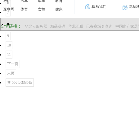
房产
汽车
军事
教育
6
联系我们
网站
互联网
体育
女性
健康
7
8
友情链接：
华北云服务器
精品源码
华北互联
已备案域名查询
中国房产家居
9
10
11
下一页
末页
共
556
页
3335
条