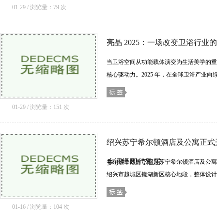
商提......[详细]
01-29 / 浏览量：79 次
亮晶 2025：一场改变卫浴行业
当卫浴空间从功能载体演变为生活美学的重
核心驱动力。2025 年，在全球卫浴产业
团以一场深刻的 材料革命，给出了自己的
的......[详细]
01-29 / 浏览量：151 次
绍兴苏宁希尔顿酒店及公寓正式开
乡演绎现代雅居
希尔顿集团旗下绍兴苏宁希尔顿酒店及公寓
绍兴市越城区镜湖新区核心地段，整体设计
情，并巧妙融入现代设计美学。其核心灵感
序》，......[详细]
01-16 / 浏览量：104 次