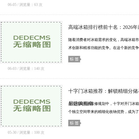
开门......[详细]
06-05 / 浏览量：63 次
高端冰箱排行榜前十名：2026
随着消费者对冰箱需求的变化，高端冰箱市
术创新和精准功能的竞争。在这个新的竞争
区、节能与智能算法的冰箱产品正在成为市场
榜前......[详细]
06-03 / 浏览量：140 次
十字门冰箱推荐：解锁精细分储与
居选购指南
在现代厨房的装修规划中，十字对开门冰箱
个独立空间带来的精细化收纳优势，成为了
首......[详细]
05-30 / 浏览量：100 次